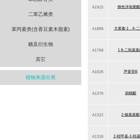
锈色洋地黄醌
A1915
二苯乙烯类
大黄素-1，6-
苯丙素类(含香豆素木脂素)
A1899
糖及衍生物
1,8-二羟基
A1769
其它
芦荟苷B
A1626
植物来源分类
胡桃醌
A1376
2-羧基蒽醌
A1322
2-羟甲基-3-羟
A1318