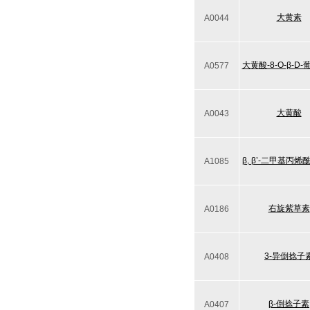
大黄素
A0044
大黄酸-8-O-β-D
A0577
大黄酸
A0043
β, β’-二甲基丙
A1085
右旋紫草素
A0186
3-异倒捻子
A0408
β-倒捻子素
A0407