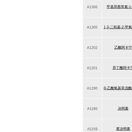
甲基异茜草素-1
A1306
1,3-二羟基-2-
A1305
乙酰阿卡宁
A1202
异丁酰阿卡
A1201
β-乙酰氧基异戊
A1200
决明素
A1160
黄决明素
A1159