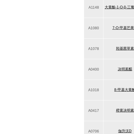
大黄酚-1-O-β-
A1148
7-O-甲基芒
A1080
羟基茜草素
A1078
决明蒽醌
A0400
8-甲基大黄
A1018
橙黄决明素
A0417
伽升沃D
A0706