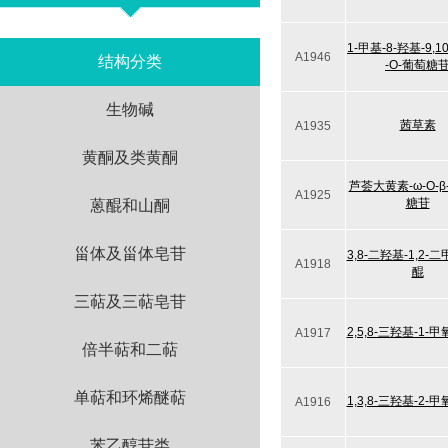
1-甲基-8-羟基-9,1
A1946
结构分类
-O-葡萄糖
生物碱
茜草素
A1935
黄酮及类黄酮
芦荟大黄素-ω-O-β
A1925
糖苷
蒽醌和山酮
甾体及甾体皂苷
3,8-二羟基-1,2-
A1918
醌
三萜及三萜皂苷
2,5,8-三羟基-1-
A1917
倍半萜和二萜
单萜和环烯醚萜
1,3,8-三羟基-2-
A1916
苯乙醇苷类