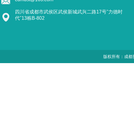
四川省成都市武侯区武侯新城武兴二路17号"力德时
代"13栋B-802
版权所有：成都曼思