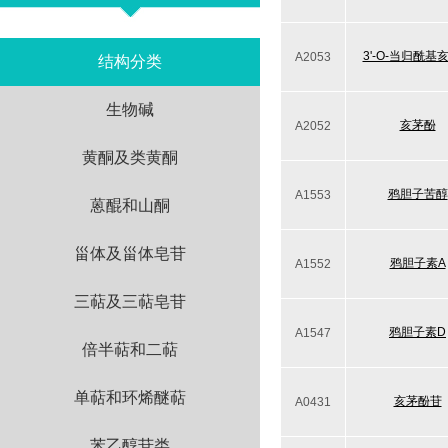
3'-O-当归酰基
A2053
结构分类
生物碱
亥茅酚
A2052
黄酮及类黄酮
鸦胆子苦醇
A1553
蒽醌和山酮
甾体及甾体皂苷
鸦胆子素A
A1552
三萜及三萜皂苷
鸦胆子素D
A1547
倍半萜和二萜
单萜和环烯醚萜
亥茅酚苷
A0431
苯乙醇苷类