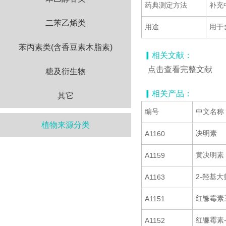
药典测定方法
补充
二苯乙烯类
用途
用于
苯丙素类(含香豆素木脂素)
▎相关文献：
点击查看完整文献
糖及衍生物
▎相关产品：
其它
编号
中文名称
植物来源分类
决明素
A1160
黄决明素
A1159
2-羟基大
A1163
红镰霉素
A1151
红镰霉素-
A1152