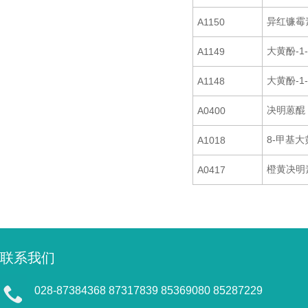
异红镰霉
A1150
大黄酚-1
A1149
大黄酚-1
A1148
决明蒽醌
A0400
8-甲基大
A1018
橙黄决明
A0417
联系我们
028-87384368 87317839 85369080 85287229