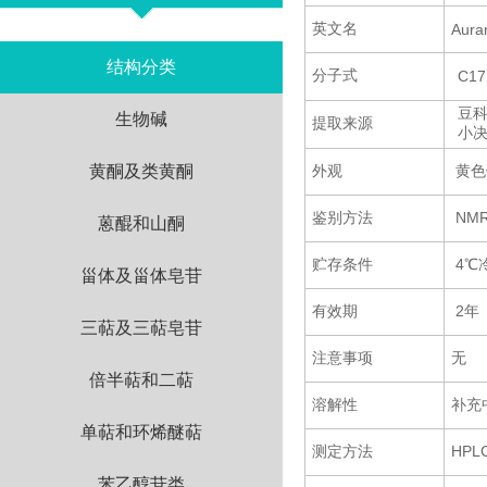
英文名
Auran
结构分类
分子式
C17
豆
生物碱
提取来源
小
黄酮及类黄酮
外观
黄色
鉴别方法
NM
蒽醌和山酮
贮存条件
4℃
甾体及甾体皂苷
有效期
2年
三萜及三萜皂苷
注意事项
无
倍半萜和二萜
溶解性
补充
单萜和环烯醚萜
测定方法
HP
苯乙醇苷类