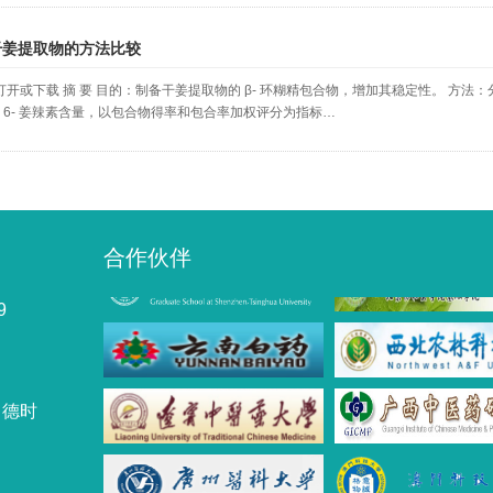
干姜提取物的方法比较
开或下载 摘 要 目的：制备干姜提取物的 β- 环糊精包合物，增加其稳定性。 方
中 6- 姜辣素含量，以包合物得率和包合率加权评分为指标…
合作伙伴
9
力德时