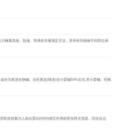
立川楝素高效、快速、简单的含量测定方法，并评价同植株不同部位来
,其活性成分为黄连生物碱。石柱黄连(味连)含小檗碱50%左右,而小檗碱、药根
和异欧前胡素与人血白蛋白(HSA)相互作用的荧光猝灭强度、结合位点