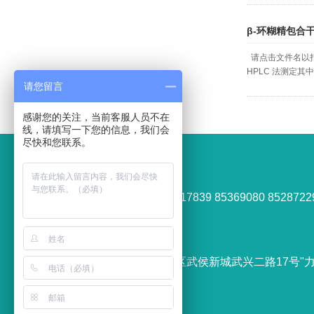
β-环糊精包合
请点击文件名以打
HPLC 法测定其
请您留言
感谢您的关注，当前客服人员不在
线，请填写一下您的信息，我们会
尽快和您联系。
联系我们
028-87384368 87317839 85369080 8528722
cdmust@163.com
四川省成都市武侯区武侯新城武兴二路17号"
代"13栋B-802