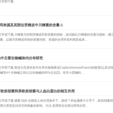
打开和下载
不同来源及其部位苦楝皮中川楝素的含量-1
开或下载 川楝素为控制苦楝皮药材质量的指标，故试验以川楝素的含量为指标，建
量，以期为苦楝皮药材的质量控制、资源的合理开发利用及临床…
品中主要生物碱体内分布研究
和下载 黄连为毛茛科多年生草本植物黄连CoptischinensisFranch的根茎[1]
碱等4个生物碱之和占总生物碱的90%左右[2]。有关小檗碱的…
下欧前胡素和异欧前胡素与人血白蛋白的相互作用
开或下载 摘要:目的 在模拟人体生理条件下，获得 7 种金属离子介导下，欧前胡素
用力类型及对其空间构象的影响。方法 采用荧光光谱法和同步荧…