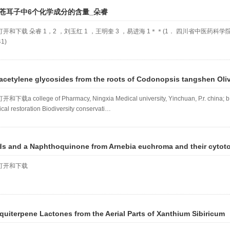
定苍耳子中6个化学成分的含量_朵睿
下载 朵睿 1，2 ，刘玉红 1 ，王明奎 3 ，易进海 1＊＊(1． 四川省中医药科学院，成
1)
cetylene glycosides from the roots of Codonopsis tangshen Oliv
llege of Pharmacy, Ningxia Medical university, Yinchuan, P.r. china; b Key 
gical restoration Biodiversity conservati…
s and a Naphthoquinone from Arnebia euchroma and their cytotox
打开和下载
quiterpene Lactones from the Aerial Parts of Xanthium Sibiricum