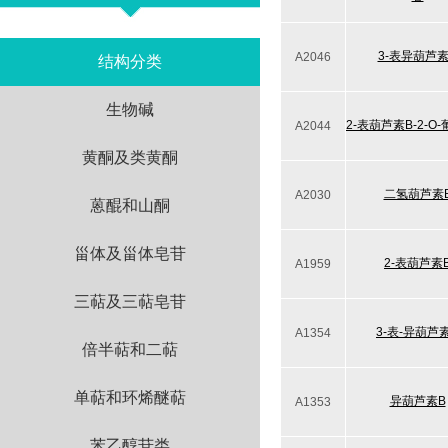
3-表异葫芦素
A2046
结构分类
生物碱
2-表葫芦素B-2-O
A2044
黄酮及类黄酮
二氢葫芦素
A2030
蒽醌和山酮
甾体及甾体皂苷
2-表葫芦素
A1959
三萜及三萜皂苷
3-表-异葫芦
A1354
倍半萜和二萜
单萜和环烯醚萜
异葫芦素B
A1353
苯乙醇苷类