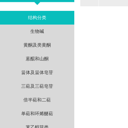
结构分类
生物碱
黄酮及类黄酮
蒽醌和山酮
甾体及甾体皂苷
三萜及三萜皂苷
倍半萜和二萜
单萜和环烯醚萜
苯乙醇苷类