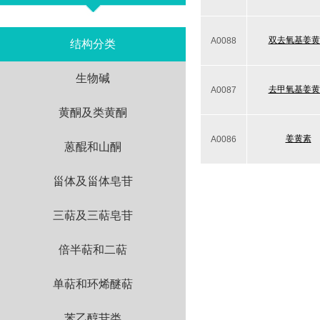
双去氧基姜黄
A0088
结构分类
生物碱
去甲氧基姜黄
A0087
黄酮及类黄酮
姜黄素
A0086
蒽醌和山酮
甾体及甾体皂苷
三萜及三萜皂苷
倍半萜和二萜
单萜和环烯醚萜
苯乙醇苷类