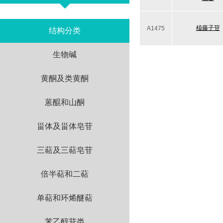
榼藤子苷
A1475
结构分类
生物碱
黄酮及类黄酮
蒽醌和山酮
甾体及甾体皂苷
三萜及三萜皂苷
倍半萜和二萜
单萜和环烯醚萜
苯乙醇苷类