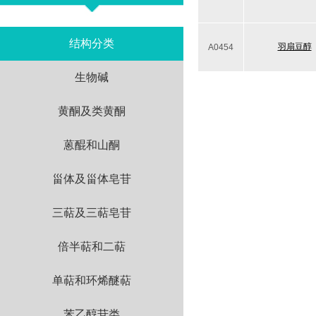
结构分类
羽扇豆醇
A0454
生物碱
黄酮及类黄酮
蒽醌和山酮
甾体及甾体皂苷
三萜及三萜皂苷
倍半萜和二萜
单萜和环烯醚萜
苯乙醇苷类