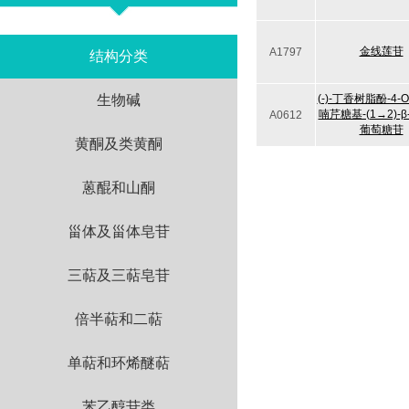
金线莲苷
A1797
结构分类
生物碱
(-)-丁香树脂酚-4-O
喃芹糖基-(1→2)-β
A0612
葡萄糖苷
黄酮及类黄酮
蒽醌和山酮
甾体及甾体皂苷
三萜及三萜皂苷
倍半萜和二萜
单萜和环烯醚萜
苯乙醇苷类