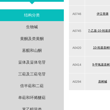
伊立替康
A0746
结构分类
生物碱
7-乙基-10-羟
A0745
黄酮及类黄酮
10-羟基喜树
A0420
蒽醌和山酮
甾体及甾体皂苷
9-甲氧基喜
A0414
三萜及三萜皂苷
喜树碱
A0294
倍半萜和二萜
单萜和环烯醚萜
苯乙醇苷类