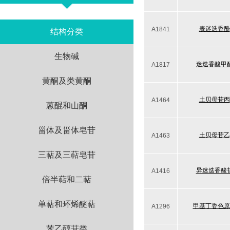
表迷迭香酚
A1841
结构分类
生物碱
迷迭香酸甲
A1817
黄酮及类黄酮
土贝母苷丙
A1464
蒽醌和山酮
甾体及甾体皂苷
土贝母苷乙
A1463
三萜及三萜皂苷
异迷迭香酸
A1416
倍半萜和二萜
单萜和环烯醚萜
甲基丁香色原
A1296
苯乙醇苷类