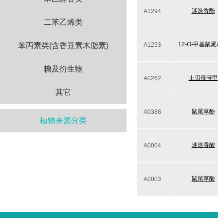
迷迭香酚
A1294
二苯乙烯类
12-O-甲基鼠
苯丙素类(含香豆素木脂素)
A1293
糖及衍生物
土贝母苷甲
A0262
其它
鼠尾草酚
A0388
植物来源分类
迷迭香酸
A0004
鼠尾草酸
A0003