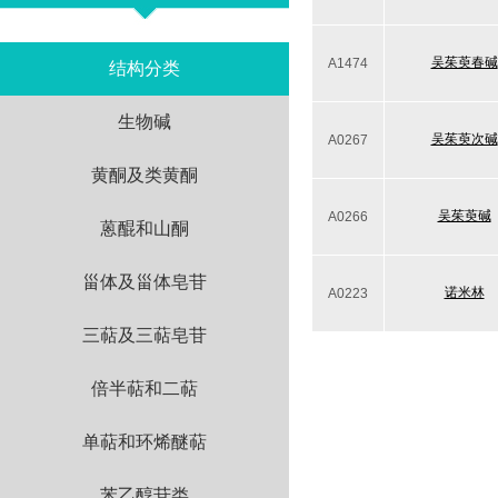
吴茱萸春碱
A1474
结构分类
生物碱
吴茱萸次碱
A0267
黄酮及类黄酮
吴茱萸碱
A0266
蒽醌和山酮
甾体及甾体皂苷
诺米林
A0223
三萜及三萜皂苷
倍半萜和二萜
单萜和环烯醚萜
苯乙醇苷类