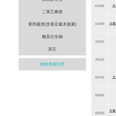
大
A1856
二苯乙烯类
大黄
苯丙素类(含香豆素木脂素)
A1508
糖及衍生物
A1162
其它
A0110
植物来源分类
大
A0762
A0046
大黄
A0555