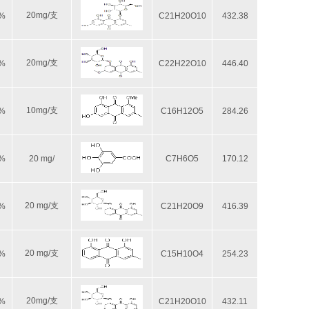
20mg/支
8%
C21H20O10
432.38
20mg/支
8%
C22H22O10
446.40
10mg/支
8%
C16H12O5
284.26
8%
20 mg/
C7H6O5
170.12
20 mg/支
8%
C21H20O9
416.39
20 mg/支
8%
C15H10O4
254.23
20mg/支
8%
C21H20O10
432.11