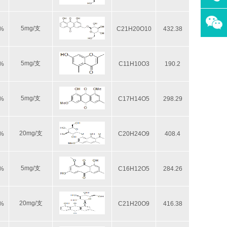
5mg/支
8%
C21H20O10
432.38
5mg/支
8%
C11H10O3
190.2
5mg/支
8%
C17H14O5
298.29
20mg/支
8%
C20H24O9
408.4
5mg/支
8%
C16H12O5
284.26
20mg/支
8%
C21H20O9
416.38