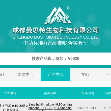
CHENGDU MUST BIO-TECHNOLOGY CO.,LTD
中药标准样品研制联合实验室
们
新闻中心
产品中心
文献
付
中文名称
英文名称
CAS登陆号
纯
1-methyl-8-hydroxyl-9,10-anthra
基-8-羟基-9,10-蒽酮-3
quinone-3-O-β-D-(6'-O-cinnamo
2376199-33-4
≥ 9
-O-葡萄糖苷