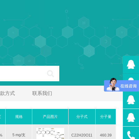
款方式
联系我们
度
规格
产品图片
分子式
分子量
5 mg/支
8%
C22H20O11
460.39