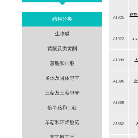
芦荟大
A1925
结构分类
生物碱
2,
A1922
黄酮及类黄酮
大
A1899
蒽醌和山酮
甾体及甾体皂苷
决
A1886
三萜及三萜皂苷
A1889
倍半萜和二萜
单萜和环烯醚萜
A1882
苯乙醇苷类