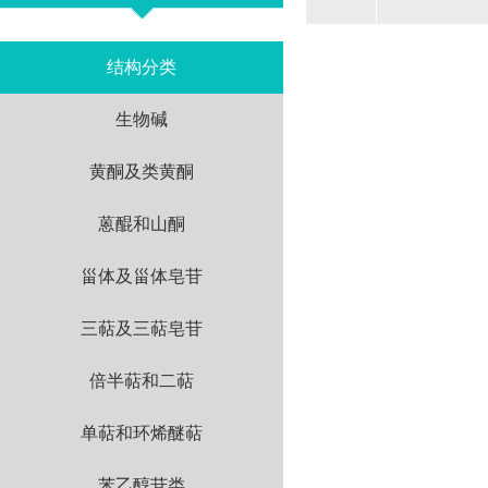
结构分类
生物碱
黄酮及类黄酮
蒽醌和山酮
甾体及甾体皂苷
三萜及三萜皂苷
倍半萜和二萜
单萜和环烯醚萜
苯乙醇苷类