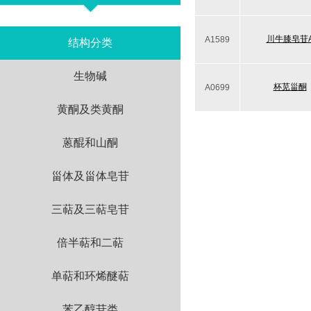
川牛膝皂苷
A1589
结构分类
生物碱
杯苋甾酮
A0699
黄酮及类黄酮
蒽醌和山酮
甾体及甾体皂苷
三萜及三萜皂苷
倍半萜和二萜
单萜和环烯醚萜
苯乙醇苷类