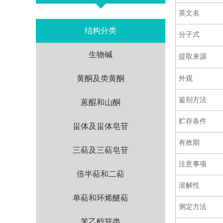
英文名
结构分类
分子式
生物碱
提取来源
黄酮及类黄酮
外观
鉴别方法
蒽醌和山酮
贮存条件
甾体及甾体皂苷
有效期
三萜及三萜皂苷
注意事项
倍半萜和二萜
溶解性
单萜和环烯醚萜
测定方法
苯乙醇苷类