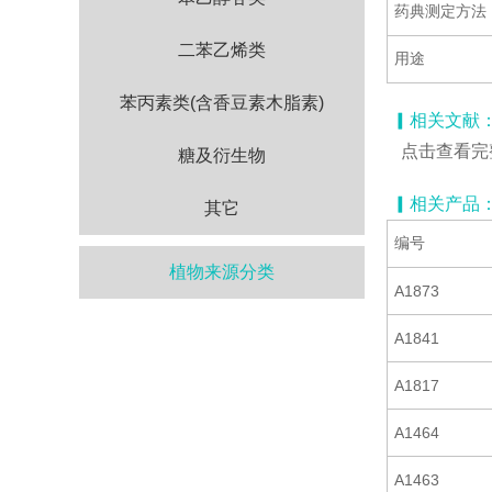
药典测定方法
二苯乙烯类
用途
苯丙素类(含香豆素木脂素)
▎相关文献
点击查看完
糖及衍生物
▎相关产品
其它
编号
植物来源分类
A1873
A1841
A1817
A1464
A1463