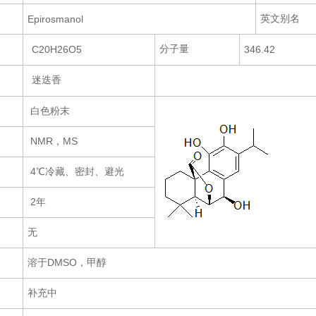
英文别名
Epirosmanol
分子量
C20H26O5
346.42
迷迭香
白色粉末
NMR，MS
4℃冷藏、密封、避光
2年
无
溶于DMSO，甲醇
补充中