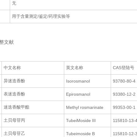
无
用于含量测定/鉴定/药理实验等
：
整文献
：
中文名称
英文名称
CAS登陆号
异迷迭香酚
Isorosmanol
93780-80-4
表迷迭香酚
Epirosmanol
93380-12-2
迷迭香酸甲酯
Methyl rosmarinate
99353-00-1
土贝母苷丙
TubeiMoside III
115810-13-
土贝母苷乙
Tubeimoside B
115810-12-