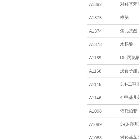
对羟基苯
A1382
樟脑
A1375
焦儿茶酚
A1374
水杨酸
A1373
DL-丙氨
A1169
没食子酸
A1168
3,4-二
A1145
4-甲基儿
A1146
依托泊苷
A1098
3-(3-羟
A1089
对羟基苯
A1088