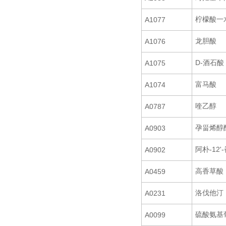
柠檬酸一
A1077
龙胆酸
A1076
D-酒石酸
A1075
富马酸
A1074
喹乙醇
A0787
孕甾烯醇
A0903
阿朴-12
A0902
高香草酸
A0459
洛伐他汀
A0231
硫酸氨基
A0099