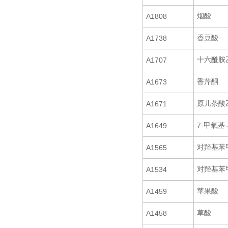
烟酸
A1808
香豆酸
A1738
十六酰胺
A1707
香芹酮
A1673
原儿茶酸
A1671
7-甲氧基
A1649
对羟基苯
A1565
对羟基苯
A1534
苹果酸
A1459
草酸
A1458