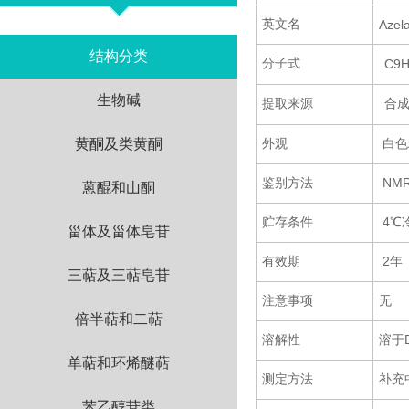
英文名
Azela
结构分类
分子式
C9H
生物碱
提取来源
合
黄酮及类黄酮
外观
白色
鉴别方法
NM
蒽醌和山酮
贮存条件
4℃
甾体及甾体皂苷
有效期
2年
三萜及三萜皂苷
注意事项
无
倍半萜和二萜
溶解性
溶于
单萜和环烯醚萜
测定方法
补充
苯乙醇苷类