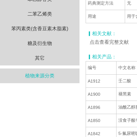
药典测定方法
无
二苯乙烯类
用途
用于
苯丙素类(含香豆素木脂素)
▎相关文献：
点击查看完整文献
糖及衍生物
▎相关产品：
其它
编号
中文名称
植物来源分类
壬二酸
A1912
褪黑素
A1900
油酰乙醇
A1896
没食子酸
A1850
5-氟尿嘧
A1842