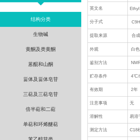
英文名
Ethyl
结构分类
分子式
C9H
生物碱
提取来源
合
黄酮及类黄酮
外观
白色
鉴别方法
NM
蒽醌和山酮
贮存条件
4℃
甾体及甾体皂苷
有效期
2年
三萜及三萜皂苷
注意事项
无
倍半萜和二萜
溶解性
易溶
单萜和环烯醚萜
测定方法
C18
苯乙醇苷类