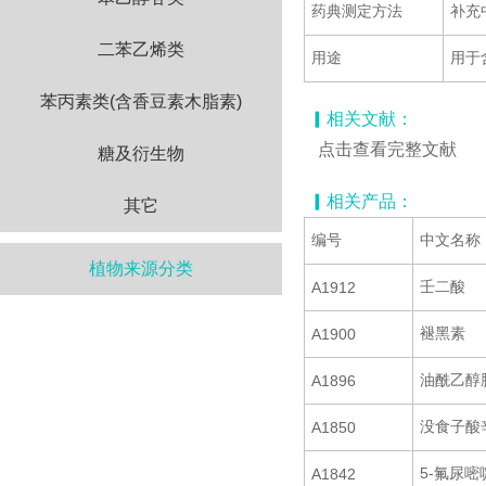
药典测定方法
补充
二苯乙烯类
用途
用于
苯丙素类(含香豆素木脂素)
▎相关文献：
点击查看完整文献
糖及衍生物
▎相关产品：
其它
编号
中文名称
植物来源分类
壬二酸
A1912
褪黑素
A1900
油酰乙醇
A1896
没食子酸
A1850
5-氟尿嘧
A1842