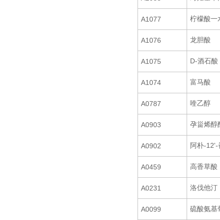
柠檬酸一
A1077
龙胆酸
A1076
D-酒石酸
A1075
富马酸
A1074
喹乙醇
A0787
孕甾烯醇
A0903
阿朴-12
A0902
高香草酸
A0459
洛伐他汀
A0231
硫酸氨基
A0099