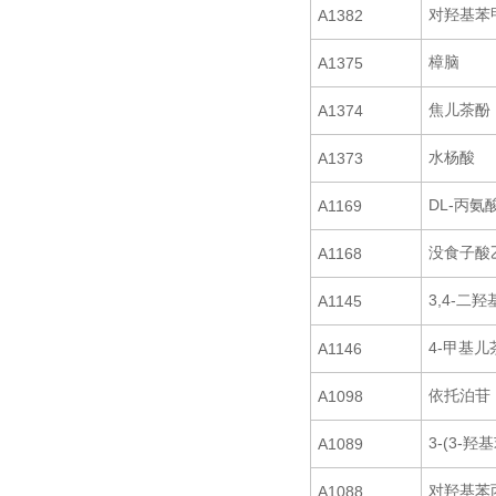
对羟基苯
A1382
樟脑
A1375
焦儿茶酚
A1374
水杨酸
A1373
DL-丙氨
A1169
没食子酸
A1168
3,4-二
A1145
4-甲基儿
A1146
依托泊苷
A1098
3-(3-羟
A1089
对羟基苯
A1088