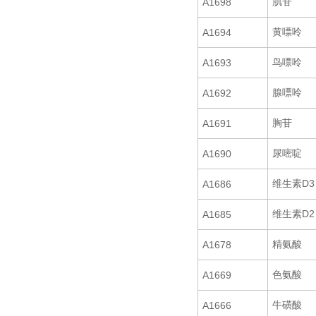
肌苷
A1698
黄嘌呤
A1694
鸟嘌呤
A1693
腺嘌呤
A1692
胸苷
A1691
尿嘧啶
A1690
维生素D3
A1686
维生素D2
A1685
精氨酸
A1678
色氨酸
A1669
牛磺酸
A1666