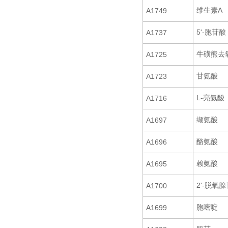
维生素A
A1749
5'-胞苷酸
A1737
牛磺熊去
A1725
甘氨酸
A1723
L-亮氨酸
A1716
缬氨酸
A1697
酪氨酸
A1696
赖氨酸
A1695
2'-脱氧腺
A1700
胞嘧啶
A1699