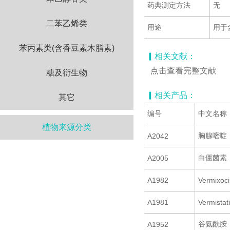
药典测定方法
无
二苯乙烯类
用途
用于
苯丙素类(含香豆素木脂素)
▎相关文献：
点击查看完整文献
糖及衍生物
▎相关产品：
其它
编号
中文名称
植物来源分类
胸腺嘧啶
A2042
白僵菌素
A2005
A1982
Vermixoci
A1981
Vermistat
谷氨酰胺
A1952