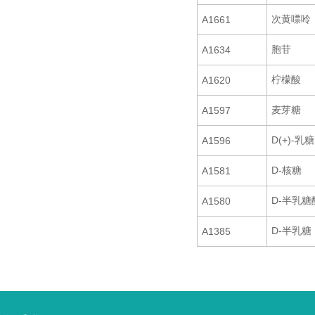
次黄嘌呤
A1661
胞苷
A1634
柠檬酸
A1620
麦芽糖
A1597
D(+)-乳糖
A1596
D-核糖
A1581
D-半乳糖
A1580
D-半乳糖
A1385