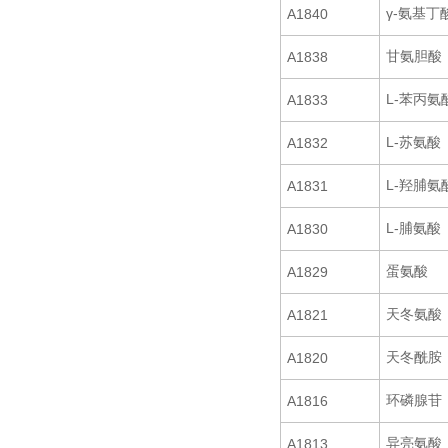
γ-氨基丁
A1840
甘氨胆酸
A1838
L-苯丙氨
A1833
L-苏氨酸
A1832
L-羟脯氨
A1831
L-脯氨酸
A1830
蛋氨酸
A1829
天冬氨酸
A1821
天冬酰胺
A1820
环磷腺苷
A1816
异亮氨酸
A1813