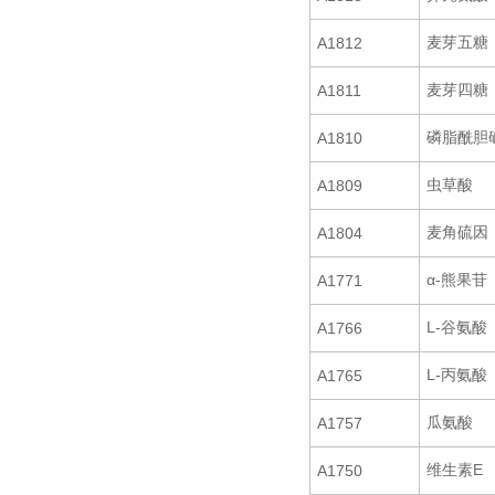
麦芽五糖
A1812
麦芽四糖
A1811
磷脂酰胆
A1810
虫草酸
A1809
麦角硫因
A1804
α-熊果苷
A1771
L-谷氨酸
A1766
L-丙氨酸
A1765
瓜氨酸
A1757
维生素E
A1750