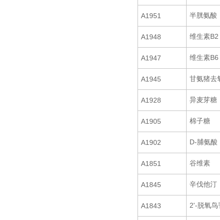
半胱氨酸
A1951
维生素B2
A1948
维生素B6
A1947
甘氨猪去
A1945
异麦芽糖
A1928
棉子糖
A1905
D-脯氨酸
A1902
谷维素
A1851
辛伐他汀
A1845
2'-脱氧鸟
A1843