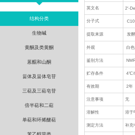
英文名
2′-D
结构分类
分子式
C10
生物碱
提取来源
发
黄酮及类黄酮
外观
白色
鉴别方法
NM
蒽醌和山酮
贮存条件
4℃
甾体及甾体皂苷
有效期
2年
三萜及三萜皂苷
注意事项
无
倍半萜和二萜
溶解性
溶于
单萜和环烯醚萜
测定方法
补充
苯乙醇苷类