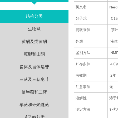
英文名
Nerol
结构分类
分子式
C15
生物碱
提取来源
茶
黄酮及类黄酮
外观
液体
鉴别方法
NM
蒽醌和山酮
贮存条件
4℃
甾体及甾体皂苷
有效期
2年
三萜及三萜皂苷
注意事项
无
倍半萜和二萜
溶解性
溶于
单萜和环烯醚萜
测定方法
补充
苯乙醇苷类