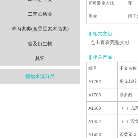
药典测定方法
无
二苯乙烯类
用途
用于
苯丙素类(含香豆素木脂素)
▎相关文献：
点击查看完整文献
糖及衍生物
▎相关产品：
其它
编号
中文名称
植物来源分类
橙花叔醇
A1752
茶多酚
A1703
（+）儿
A1668
（+）没
A1434
茶黄素-3
A1423