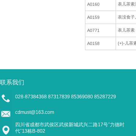
表儿茶素
A0160
表没食子
A0159
表儿茶素
A0771
(+)-儿茶
A0158
联系我们
028-87384368 87317839 85369080 85287229
cdmust@163.com
四川省成都市武侯区武侯新城武兴二路17号"力德时
代"13栋B-802