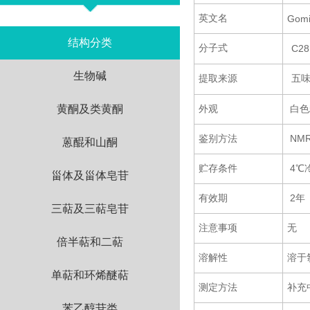
英文名
Gomi
结构分类
分子式
C28
生物碱
提取来源
五
黄酮及类黄酮
外观
白色
鉴别方法
NM
蒽醌和山酮
贮存条件
4℃
甾体及甾体皂苷
有效期
2年
三萜及三萜皂苷
注意事项
无
倍半萜和二萜
溶解性
溶于
单萜和环烯醚萜
测定方法
补充
苯乙醇苷类