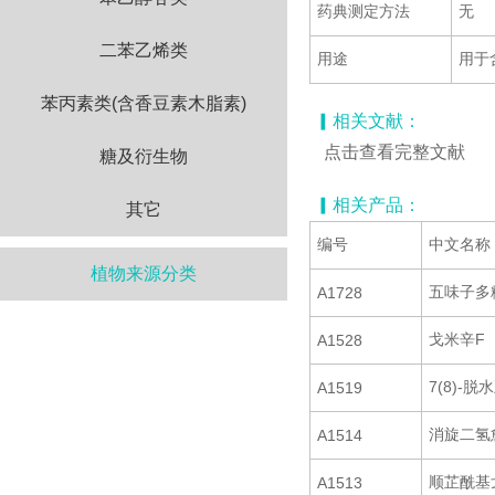
药典测定方法
无
二苯乙烯类
用途
用于
苯丙素类(含香豆素木脂素)
▎相关文献：
点击查看完整文献
糖及衍生物
▎相关产品：
其它
编号
中文名称
植物来源分类
五味子多
A1728
戈米辛F
A1528
7(8)-
A1519
消旋二氢
A1514
顺芷酰基
A1513