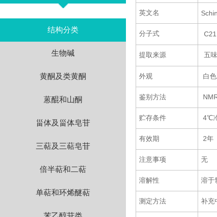
英文名
Schin
结构分类
分子式
C21
生物碱
提取来源
五
黄酮及类黄酮
外观
白色
鉴别方法
NM
蒽醌和山酮
贮存条件
4℃
甾体及甾体皂苷
有效期
2年
三萜及三萜皂苷
注意事项
无
倍半萜和二萜
溶解性
溶于
单萜和环烯醚萜
测定方法
补充
苯乙醇苷类