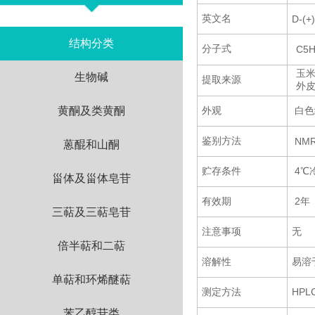
英文名
D-(+
结构分类
分子式
C5H
玉
生物碱
提取来源
外
黄酮及类黄酮
外观
白色
鉴别方法
NMR
蒽醌和山酮
贮存条件
4℃
甾体及甾体皂苷
有效期
2年
三萜及三萜皂苷
注意事项
无
倍半萜和二萜
溶解性
易溶
单萜和环烯醚萜
测定方法
HP
苯乙醇苷类