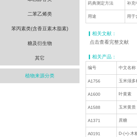
药典测定方法
补充
二苯乙烯类
用途
用于
苯丙素类(含香豆素木脂素)
▎相关文献：
点击查看完整文献
糖及衍生物
▎相关产品：
其它
编号
中文名称
植物来源分类
玉米须多
A1756
叶黄素
A1600
玉米黄质
A1588
蔗糖
A1371
D-(+)-木
A0191