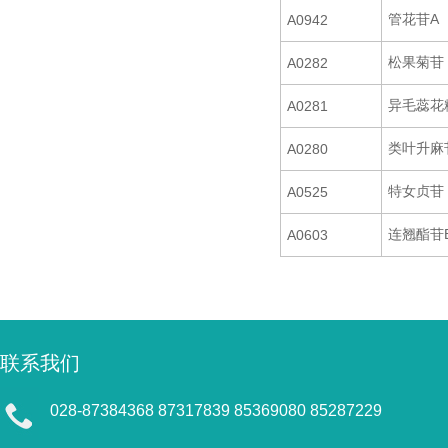
管花苷A
A0942
松果菊苷
A0282
异毛蕊花
A0281
类叶升麻
A0280
特女贞苷
A0525
连翘酯苷
A0603
联系我们
028-87384368 87317839 85369080 85287229