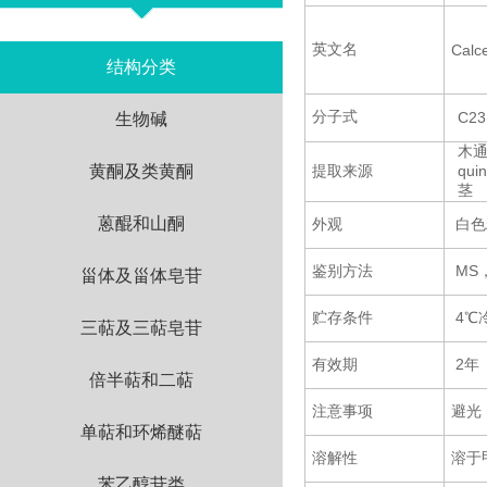
英文名
Calce
结构分类
分子式
C23
生物碱
木通
黄酮及类黄酮
提取来源
qui
茎
蒽醌和山酮
外观
白色
鉴别方法
MS
甾体及甾体皂苷
贮存条件
4℃
三萜及三萜皂苷
有效期
2年
倍半萜和二萜
注意事项
避光
单萜和环烯醚萜
溶解性
溶于
苯乙醇苷类