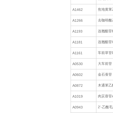
焦地黄苯
A1462
去咖啡酰
A1266
连翘酯苷
A1193
连翘酯苷I
A1181
车前草苷
A1161
大车前苷
A0530
金石蚕苷
A0602
木通苯乙
A0872
肉苁蓉苷
A1019
2'-乙酰
A0943