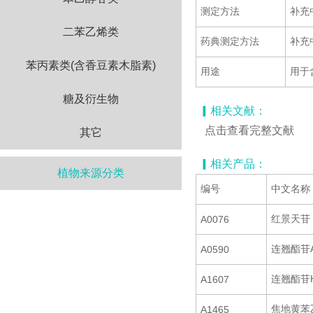
测定方法
补充
二苯乙烯类
药典测定方法
补充
苯丙素类(含香豆素木脂素)
用途
用于
糖及衍生物
▎相关文献：
点击查看完整文献
其它
▎相关产品：
植物来源分类
编号
中文名称
红景天苷
A0076
连翘酯苷
A0590
连翘酯苷
A1607
焦地黄苯
A1465