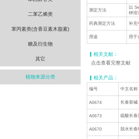
以 S
测定方法
钾溶液
二苯乙烯类
药典测定方法
补充
苯丙素类(含香豆素木脂素)
用途
用于
糖及衍生物
▎相关文献：
其它
点击查看完整文献
植物来源分类
▎相关产品：
编号
中文名称
长春新碱
A0674
硫酸长春
A0673
脱水长春
A0670