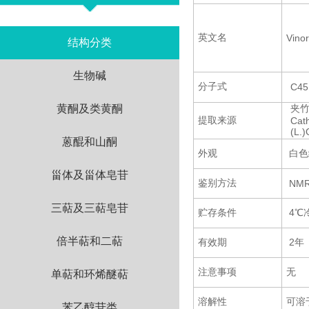
英文名
Vinor
结构分类
生物碱
分子式
C45
黄酮及类黄酮
夹
提取来源
Cat
(L.
蒽醌和山酮
外观
白色
甾体及甾体皂苷
鉴别方法
NMR
三萜及三萜皂苷
贮存条件
4℃
倍半萜和二萜
有效期
2年
注意事项
无
单萜和环烯醚萜
溶解性
可溶
苯乙醇苷类