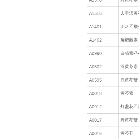
A1970
去甲汉黄
A1516
3-O-乙
A1401
扁塑藤素
A1402
白杨素-7
A0990
汉黄芩素
A0502
汉黄芩苷
A0595
黄芩素
A0018
灯盏花乙
A0912
野黄芩苷
A0017
黄芩苷
A0016