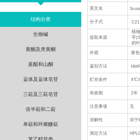
英文名
Scute
结构分类
分子式
C21
植
生物碱
提取来源
芩(Sc
的
黄酮及类黄酮
外观
黄色
蒽醌和山酮
鉴别方法
NMR
甾体及甾体皂苷
贮存条件
4℃
有效期
2年
三萜及三萜皂苷
注意事项
无
倍半萜和二萜
溶解性
溶于
单萜和环烯醚萜
测定方法
HP
苯乙醇苷类