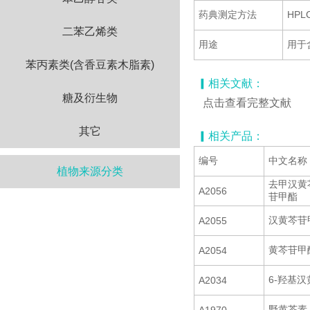
药典测定方法
HP
二苯乙烯类
用途
用于
苯丙素类(含香豆素木脂素)
▎相关文献：
糖及衍生物
点击查看完整文献
其它
▎相关产品：
编号
中文名称
植物来源分类
去甲汉黄芩
A2056
苷甲酯
汉黄芩苷
A2055
黄芩苷甲
A2054
6-羟基
A2034
野黄芩素-