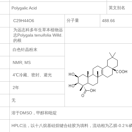
英文别名
Polygalic Acid
分子量
C29H44O6
488.66
为远志科多年生草本植物远
志Polygala tenuifolia Willd.
的根
白色针晶粉末
NMR; MS
4℃冷藏、密封、避光
2年
无
溶于DMSO，甲醇和吡啶
HPLC法，以十八烷基硅烷键合硅胶为填料，流动相为乙腈-0.2％磷酸