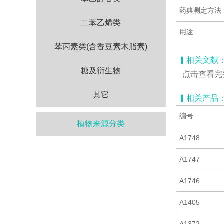
药典测定方法
二苯乙烯类
用途
苯丙素类(含香豆素木脂素)
▎相关文献
糖及衍生物
点击查看完
其它
▎相关产品
编号
植物来源分类
A1748
A1747
A1746
A1405