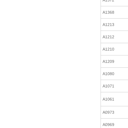
A1372
A1368
A1213
A1212
A1210
A1209
A1080
A1071
A1061
A0973
A0969