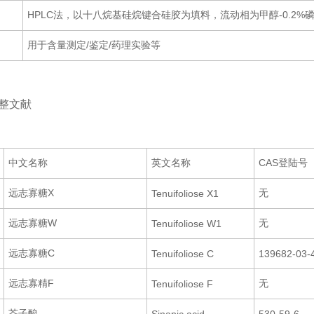
HPLC法，以十八烷基硅烷键合硅胶为填料，流动相为甲醇-0.2%磷
用于含量测定/鉴定/药理实验等
：
整文献
：
中文名称
英文名称
CAS登陆号
远志寡糖X
无
Tenuifoliose X1
远志寡糖W
无
Tenuifoliose W1
远志寡糖C
Tenuifoliose C
139682-03-
远志寡精F
无
Tenuifoliose F
芥子酸