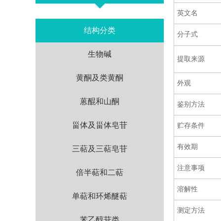
英文名
结构分类
分子式
生物碱
提取来源
黄酮及类黄酮
外观
蒽醌和山酮
鉴别方法
甾体及甾体皂苷
贮存条件
有效期
三萜及三萜皂苷
注意事项
倍半萜和二萜
溶解性
单萜和环烯醚萜
测定方法
苯乙醇苷类