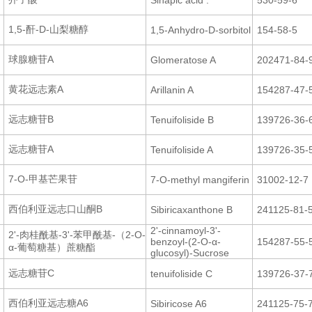
Sinapic acid .
530-59-6
1,5-酐-D-山梨糖醇
1,5-Anhydro-D-sorbitol
154-58-5
球腺糖苷A
Glomeratose A
202471-84-
黄花远志素A
Arillanin A
154287-47-
远志糖苷B
Tenuifoliside B
139726-36-
远志糖苷A
Tenuifoliside A
139726-35-
7-O-甲基芒果苷
7-O-methyl mangiferin
31002-12-7
西伯利亚远志口山酮B
Sibiricaxanthone B
241125-81-
2'-cinnamoyl-3'-
2'-肉桂酰基-3'-苯甲酰基-（2-O-
benzoyl-(2-O-α-
154287-55-
α-葡萄糖基）蔗糖酯
glucosyl)-Sucrose
远志糖苷C
tenuifoliside C
139726-37-
西伯利亚远志糖A6
Sibiricose A6
241125-75-