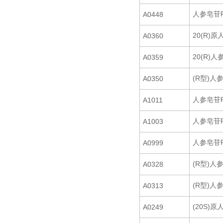
人参皂苷F
A0448
20(R)
A0360
20(R)人
A0359
(R型)人
A0350
人参皂苷R
A1011
人参皂苷R
A1003
人参皂苷R
A0999
(R型)人
A0328
(R型)人
A0313
(20S)
A0249