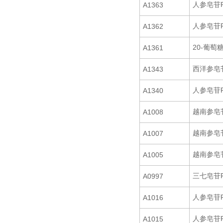
人参皂苷R
A1363
人参皂苷R
A1362
20-葡萄
A1361
西洋参皂
A1343
人参皂苷R
A1340
越南参皂
A1008
越南参皂
A1007
越南参皂
A1005
三七皂苷F
A0997
人参皂苷R
A1016
人参皂苷R
A1015