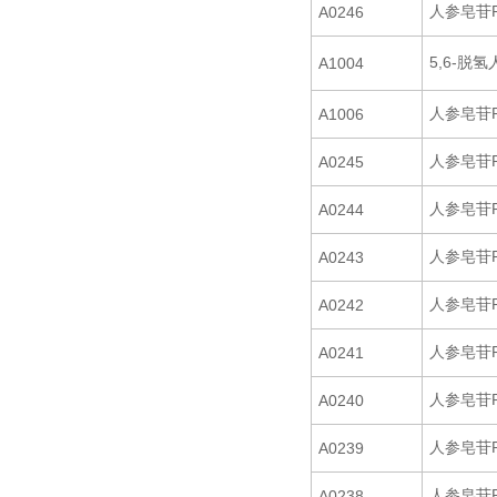
人参皂苷R
A0246
5,6-脱
A1004
人参皂苷R
A1006
人参皂苷
A0245
人参皂苷
A0244
人参皂苷R
A0243
人参皂苷R
A0242
人参皂苷R
A0241
人参皂苷R
A0240
人参皂苷R
A0239
人参皂苷R
A0238