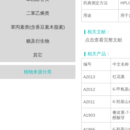
药典测定方法
HP
二苯乙烯类
用途
用于
苯丙素类(含香豆素木脂素)
▎相关文献：
点击查看完整文献
糖及衍生物
▎相关产品：
其它
编号
中文名称
植物来源分类
红花素
A2013
6-甲氧
A2012
6-羟基山
A2011
槲皮素-7
A1903
醛酸苷
6-羟基山
A1866