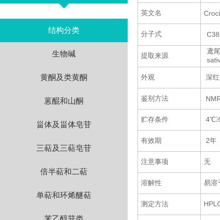
英文名
Croci
结构分类
分子式
C38
鸢尾
生物碱
提取来源
sat
黄酮及类黄酮
外观
深红
鉴别方法
NMR
蒽醌和山酮
贮存条件
4℃
甾体及甾体皂苷
有效期
2年
三萜及三萜皂苷
注意事项
无
倍半萜和二萜
溶解性
易溶
单萜和环烯醚萜
测定方法
HPL
苯乙醇苷类