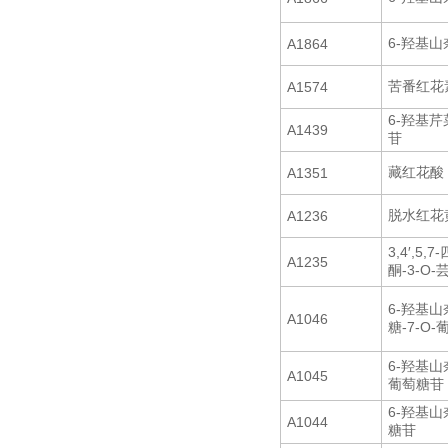
6-羟基山
A1864
苦番红花
A1574
6-羟基芹菜
A1439
苷
藏红花酸
A1351
脱水红花
A1236
3,4′,5
A1235
酮-3-O
6-羟基山
A1046
糖-7-O
6-羟基山奈
A1045
葡萄糖苷
6-羟基山奈
A1044
糖苷