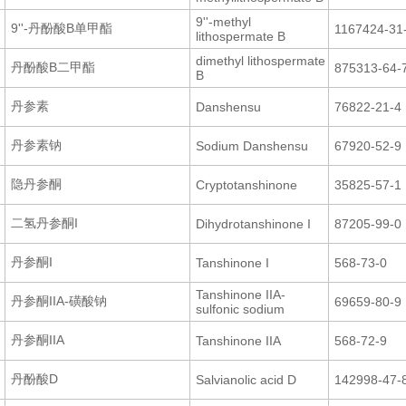
9''-methyl
9''-丹酚酸B单甲酯
1167424-31
lithospermate B
dimethyl lithospermate
丹酚酸B二甲酯
875313-64-
B
丹参素
Danshensu
76822-21-4
丹参素钠
Sodium Danshensu
67920-52-9
隐丹参酮
Cryptotanshinone
35825-57-1
二氢丹参酮I
Dihydrotanshinone I
87205-99-0
丹参酮I
Tanshinone I
568-73-0
Tanshinone IIA-
丹参酮IIA-磺酸钠
69659-80-9
sulfonic sodium
丹参酮IIA
Tanshinone IIA
568-72-9
丹酚酸D
Salvianolic acid D
142998-47-