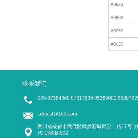
A0623
A0892
A0056
A0055
联系我们
028-87384368 87317839 85369080 8528722
cdmust@163.com
四川省成都市武侯区武侯新城武兴二路17号"
代"13栋B-802