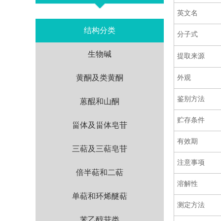
英文名
结构分类
分子式
生物碱
提取来源
黄酮及类黄酮
外观
鉴别方法
蒽醌和山酮
贮存条件
甾体及甾体皂苷
有效期
三萜及三萜皂苷
注意事项
倍半萜和二萜
溶解性
单萜和环烯醚萜
测定方法
苯乙醇苷类