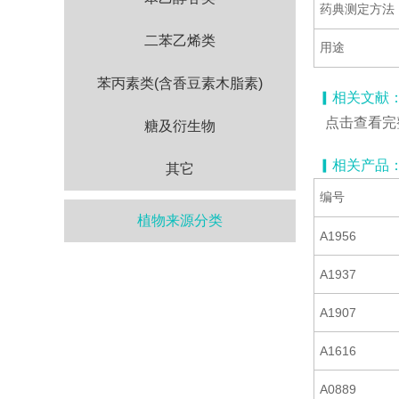
药典测定方法
二苯乙烯类
用途
苯丙素类(含香豆素木脂素)
▎相关文献
点击查看完
糖及衍生物
▎相关产品
其它
编号
植物来源分类
A1956
A1937
A1907
A1616
A0889