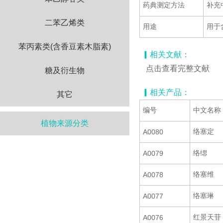
药典测定方法
补充
二苯乙烯类
用途
用于
苯丙素类(含香豆素木脂素)
▎相关文献：
点击查看完整文献
糖及衍生物
▎相关产品：
其它
编号
中文名称
植物来源分类
络塞定
A0080
络缌
A0079
络塞维
A0078
络塞琳
A0077
红景天苷
A0076