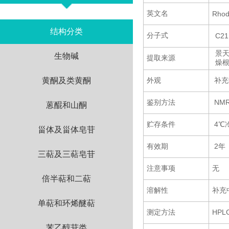
英文名
Rhod
结构分类
分子式
C21
景
生物碱
提取来源
燥
黄酮及类黄酮
外观
补充
鉴别方法
NM
蒽醌和山酮
贮存条件
4℃
甾体及甾体皂苷
有效期
2年
三萜及三萜皂苷
注意事项
无
倍半萜和二萜
溶解性
补充
单萜和环烯醚萜
测定方法
HPL
苯乙醇苷类