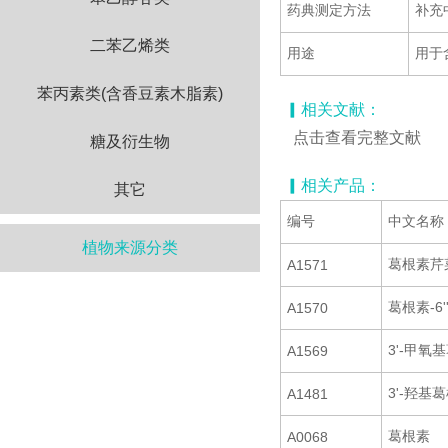
药典测定方法
补充
二苯乙烯类
用途
用于
苯丙素类(含香豆素木脂素)
▎相关文献：
点击查看完整文献
糖及衍生物
▎相关产品：
其它
编号
中文名称
植物来源分类
葛根素芹
A1571
葛根素-6'
A1570
3'-甲氧
A1569
3'-羟基
A1481
葛根素
A0068