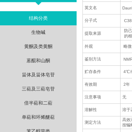
英文名
Daur
结构分类
分子式
C38
防己
生物碱
提取来源
的
黄酮及类黄酮
外观
略微
鉴别方法
NMR
蒽醌和山酮
贮存条件
4℃
甾体及甾体皂苷
有效期
2年
三萜及三萜皂苷
注意事项
无
倍半萜和二萜
溶解性
溶于
单萜和环烯醚萜
高效液
测定方法
按蝙
苯乙醇苷类