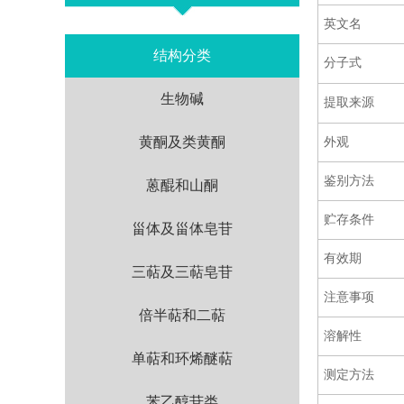
英文名
结构分类
分子式
生物碱
提取来源
黄酮及类黄酮
外观
鉴别方法
蒽醌和山酮
贮存条件
甾体及甾体皂苷
有效期
三萜及三萜皂苷
注意事项
倍半萜和二萜
溶解性
单萜和环烯醚萜
测定方法
苯乙醇苷类