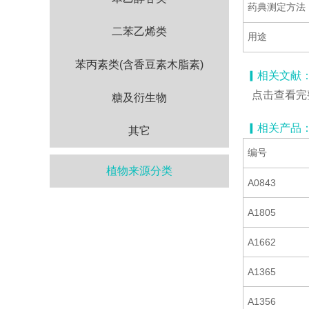
药典测定方法
二苯乙烯类
用途
苯丙素类(含香豆素木脂素)
▎相关文献
点击查看完
糖及衍生物
▎相关产品
其它
编号
植物来源分类
A0843
A1805
A1662
A1365
A1356