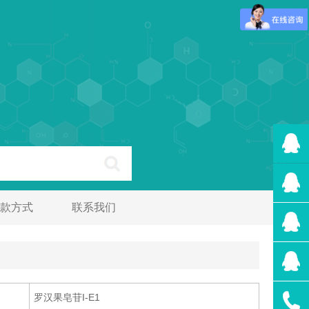
款方式
联系我们
罗汉果皂苷I-E1