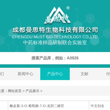
CHENGDU MUST BIO-TECHNOLOGY CO.,LTD
中药标准样品研制联合实验室
们
新闻中心
产品中心
文献
付
置：网站首页 > 产品展示 >
槲皮素-3-O-葡萄糖-7-O-龙胆二糖苷
中文别名