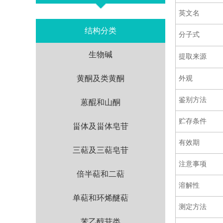
英文名
结构分类
分子式
生物碱
提取来源
黄酮及类黄酮
外观
鉴别方法
蒽醌和山酮
贮存条件
甾体及甾体皂苷
有效期
三萜及三萜皂苷
注意事项
倍半萜和二萜
溶解性
单萜和环烯醚萜
测定方法
苯乙醇苷类