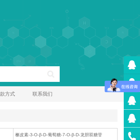
款方式
联系我们
槲皮素-3-O-β-D-葡萄糖-7-O-β-D-龙胆双糖苷