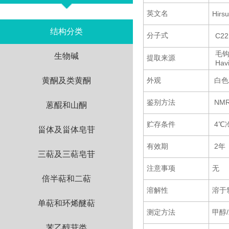
英文名
Hirsu
结构分类
分子式
C22
毛钩藤
生物碱
提取来源
Havi
黄酮及类黄酮
外观
白色
鉴别方法
NM
蒽醌和山酮
贮存条件
4℃
甾体及甾体皂苷
有效期
2年
三萜及三萜皂苷
注意事项
无
倍半萜和二萜
溶解性
溶于
单萜和环烯醚萜
测定方法
甲醇/水
苯乙醇苷类