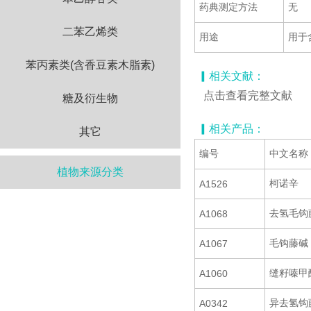
药典测定方法
无
二苯乙烯类
用途
用于
苯丙素类(含香豆素木脂素)
▎相关文献：
点击查看完整文献
糖及衍生物
▎相关产品：
其它
编号
中文名称
植物来源分类
柯诺辛
A1526
去氢毛钩
A1068
毛钩藤碱
A1067
缝籽嗪甲
A1060
异去氢钩
A0342