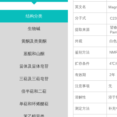
英文名
Magn
结构分类
分子式
C23
望春花
生物碱
提取来源
Pa
黄酮及类黄酮
外观
白色
鉴别方法
NM
蒽醌和山酮
贮存条件
4℃
甾体及甾体皂苷
有效期
2年
三萜及三萜皂苷
注意事项
无
倍半萜和二萜
溶解性
溶于
单萜和环烯醚萜
测定方法
补充
苯乙醇苷类