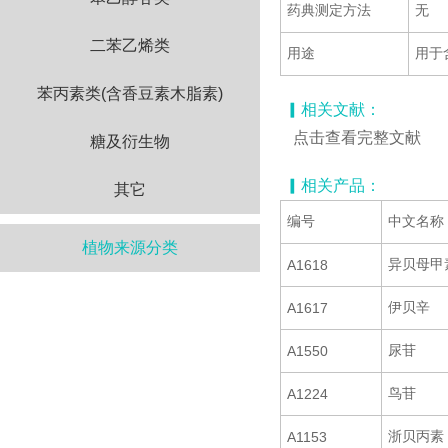
药典测定方法
无
二苯乙烯类
用途
用于
苯丙素类(含香豆素木脂素)
▎相关文献：
点击查看完整文献
糖及衍生物
▎相关产品：
其它
编号
中文名称
植物来源分类
异贝母甲
A1618
伊贝辛
A1617
尿苷
A1550
鸟苷
A1224
浙贝丙素
A1153