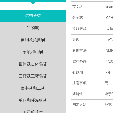
英文名
Uridi
结构分类
分子式
C9H
生物碱
提取来源
贝
黄酮及类黄酮
外观
白色
鉴别方法
NM
蒽醌和山酮
贮存条件
4℃
甾体及甾体皂苷
有效期
2年
三萜及三萜皂苷
注意事项
无
倍半萜和二萜
溶解性
溶于
单萜和环烯醚萜
测定方法
补充
苯乙醇苷类